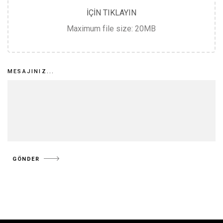
t
IÇIN TIKLAYIN
h
Maximum file size: 20MB
i
s
f
MESAJINIZ...
i
e
l
d
b
GÖNDER
l
a
n
k