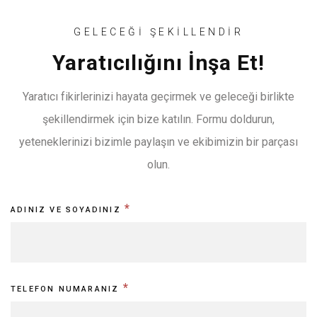
GELECEĞİ ŞEKİLLENDİR
Yaratıcılığını İnşa Et!
Yaratıcı fikirlerinizi hayata geçirmek ve geleceği birlikte
şekillendirmek için bize katılın. Formu doldurun,
yeteneklerinizi bizimle paylaşın ve ekibimizin bir parçası
olun.
Kariyer
I
*
ADINIZ VE SOYADINIZ
Formu
f
y
o
*
TELEFON NUMARANIZ
u